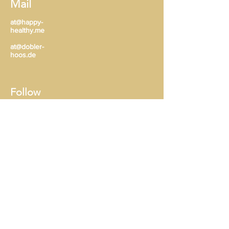
Mail
at@happy-
healthy.me
at@dobler-
hoos.de
Follow
I
mpressum & Datenschutz
© 2023
by Andrea Thieme