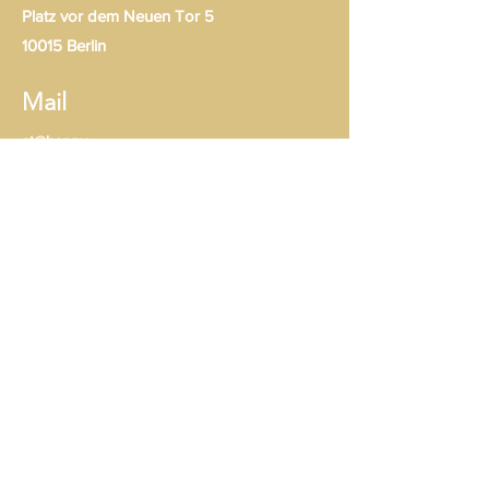
Platz vor dem Neuen Tor 5
10015 Berlin
Mail
at@happy-
healthy.me
at@dobler-
hoos.de
Follow
I
mpressum & Datenschutz
© 2023
by Andrea Thieme